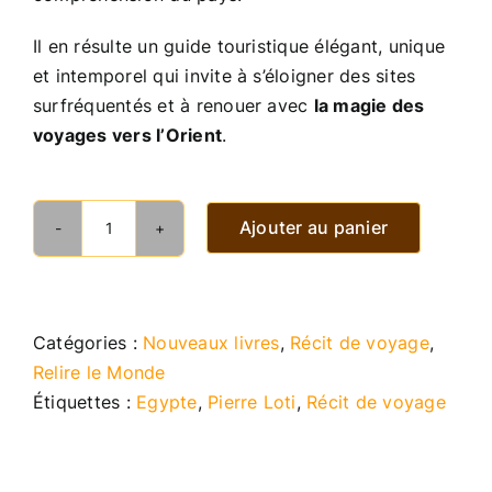
Il en résulte un guide touristique élégant, unique
et intemporel qui invite à s’éloigner des sites
surfréquentés et à renouer avec
la magie des
voyages vers l’Orient
.
Ajouter au panier
quantité
de
L'Egypte,
Loti
Catégories :
Nouveaux livres
,
Récit de voyage
,
et
Relire le Monde
moi
Étiquettes :
Egypte
,
Pierre Loti
,
Récit de voyage