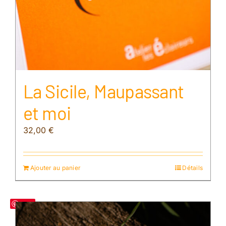
La Sicile, Maupassant
et moi
32,00
€
Ajouter au panier
Détails
Save