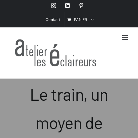
Passer
Instagram
LinkedIn
Pinterest
au
contenu
Contact
PANIER
Le train, un
moyen de