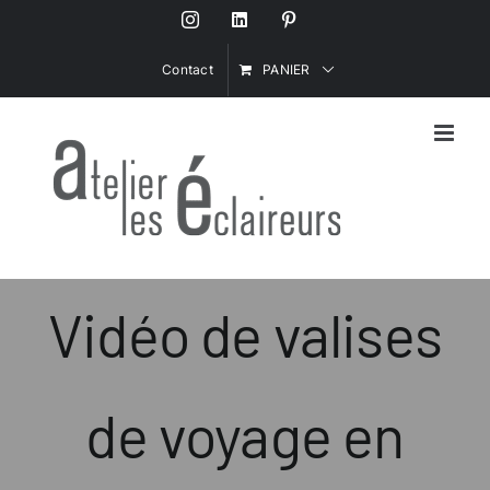
Passer
Instagram
LinkedIn
Pinterest
au
contenu
Contact
PANIER
Vidéo de valises
de voyage en