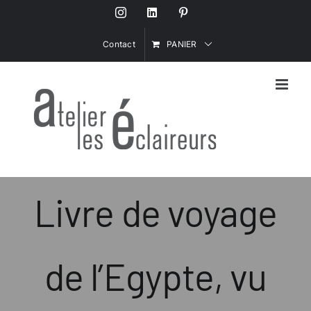
Passer
Instagram
LinkedIn
Pinterest
au
contenu
Contact
PANIER
Livre de voyage
de l’Egypte, vu