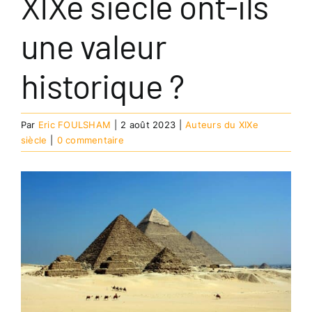
XIXe siècle ont-ils
une valeur
historique ?
Par
Eric FOULSHAM
|
2 août 2023
|
Auteurs du XIXe
siècle
|
0 commentaire
Voir
l'image
agrandie