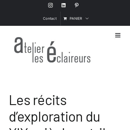
Passer
Instagram
LinkedIn
Pinterest
au
contenu
Contact
PANIER
Les récits
d’exploration du