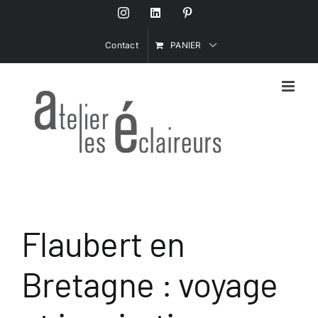
Passer
Instagram
LinkedIn
Pinterest
au
contenu
Contact
PANIER
Flaubert en
Bretagne : voyage