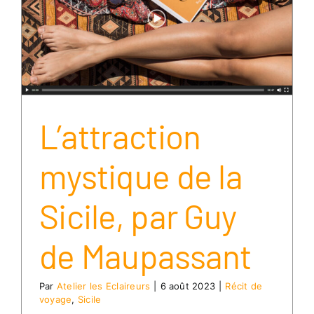
L’attraction
mystique de la
Sicile, par Guy
de Maupassant
Par
Atelier les Eclaireurs
|
6 août 2023
|
Récit de
voyage
,
Sicile