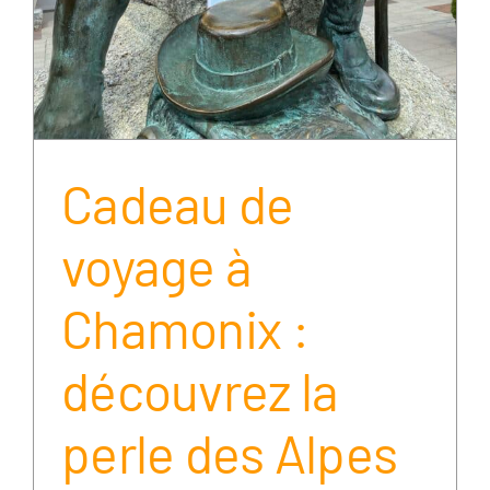
Cadeau de
voyage à
Chamonix :
découvrez la
perle des Alpes