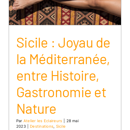
Sicile : Joyau de
la Méditerranée,
entre Histoire,
Gastronomie et
Nature
Par
Atelier les Eclaireurs
|
28 mai
2023
|
Destinations
,
Sicile