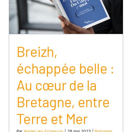
Breizh,
échappée belle :
Au cœur de la
Bretagne, entre
Terre et Mer
Par
Atelier les Eclaireurs
|
28 mai 2023
|
Bretagne
,