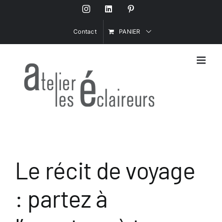
Passer
Instagram
LinkedIn
Pinterest
au
contenu
Contact
PANIER
Le récit de voyage
: partez à