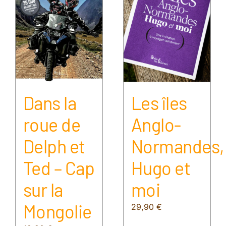
Dans la
Les îles
roue de
Anglo-
Delph et
Normandes,
Ted – Cap
Hugo et
sur la
moi
Mongolie
29,90
€