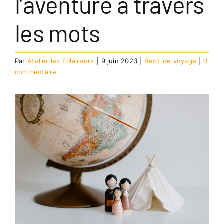
l’aventure à travers
les mots
Par
Atelier les Eclaireurs
|
9 juin 2023
|
Récit de voyage
|
0
commentaire
Voir
l'image
agrandie