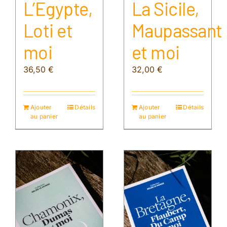
L’Egypte,
La Sicile,
Loti et
Maupassant
moi
et moi
36,50
€
32,00
€
Ajouter
Détails
Ajouter
Détails
au panier
au panier