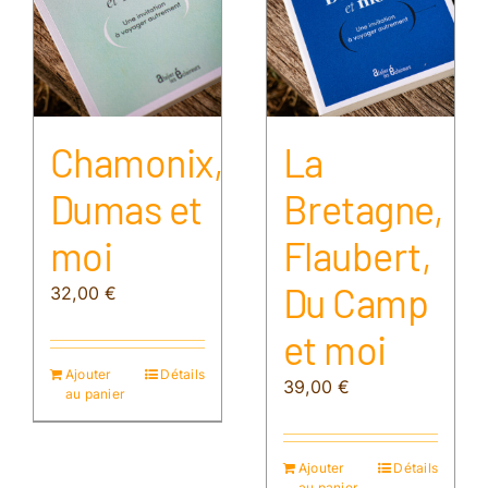
Chamonix,
La
Dumas et
Bretagne,
moi
Flaubert,
Du Camp
32,00
€
et moi
Ajouter
Détails
39,00
€
au panier
Ajouter
Détails
au panier